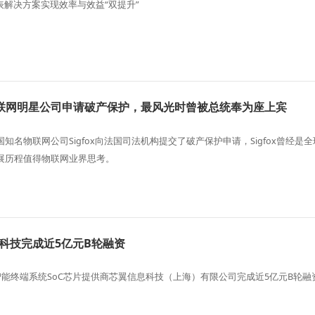
水表解决方案实现效率与效益“双提升”
联网明星公司申请破产保护，最风光时曾被总统奉为座上宾
知名物联网公司Sigfox向法国司法机构提交了破产保护申请，Sigfox曾
展历程值得物联网业界思考。
芯翼科技完成近5亿元B轮融资
网智能终端系统SoC芯片提供商芯翼信息科技（上海）有限公司完成近5亿元B轮